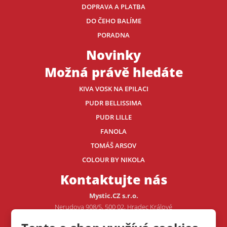
DOPRAVA A PLATBA
DO ČEHO BALÍME
PORADNA
Novinky
Možná právě hledáte
KIVA VOSK NA EPILACI
PUDR BELLISSIMA
PUDR LILLE
FANOLA
TOMÁŠ ARSOV
COLOUR BY NIKOLA
Kontaktujte nás
Mystic.CZ s.r.o.
Nerudova 908/5, 500 02, Hradec Králové
Tel.: +420 605 507 706