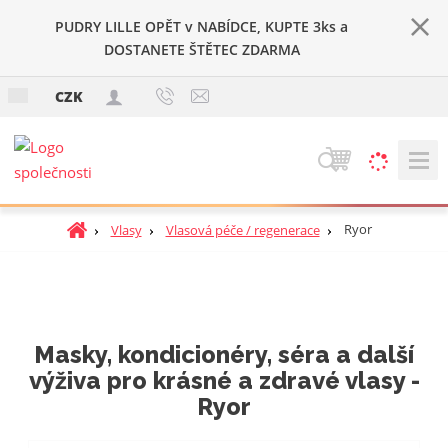
PUDRY LILLE OPĚT v NABÍDCE, KUPTE 3ks a
DOSTANETE ŠTĚTEC ZDARMA
c
CZK
z
V
y
h
Ú
Ryor
Vlasy
Vlasová péče / regenerace
l
v
e
o
d
d
a
n
t
í
Masky, kondicionéry, séra a další
s
výživa pro krásné a zdravé vlasy -
t
Ryor
r
a
n