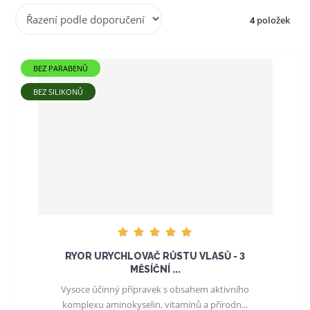
Ř
4
položek
a
z
e
BEZ PARABENŮ
n
í
BEZ SILIKONŮ
p
r
o
d
u
k
t
ů
RYOR URYCHLOVAČ RŮSTU VLASŮ - 3
MĚSÍČNÍ ...
Vysoce účinný přípravek s obsahem aktivního
komplexu aminokyselin, vitaminů a přírodn...