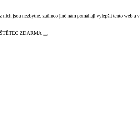
ich jsou nezbytné, zatímco jiné nám pomáhají vylepšit tento web a vá
E ŠTĚTEC ZDARMA