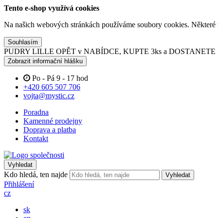
Tento e-shop využívá cookies
Na našich webových stránkách používáme soubory cookies. Některé z n
Souhlasím
PUDRY LILLE OPĚT v NABÍDCE, KUPTE 3ks a DOSTANET
Zobrazit informační hlášku
Po - Pá 9 - 17 hod
+420 605 507 706
vojta@mystic.cz
Poradna
Kamenné prodejny
Doprava a platba
Kontakt
Vyhledat
Kdo hledá, ten najde
Vyhledat
Přihlášení
cz
sk