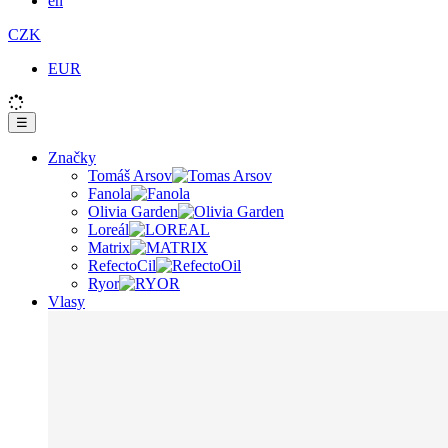
en
CZK
EUR
☰
Značky
Tomáš Arsov
Fanola
Olivia Garden
Loreál
Matrix
RefectoCil
Ryor
Vlasy