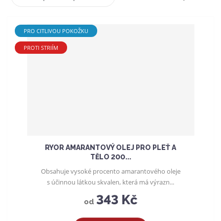
a
a
z
e
PRO CITLIVOU POKOŽKU
n
í
PROTI STRIÍM
p
r
o
d
u
k
t
ů
RYOR AMARANTOVÝ OLEJ PRO PLEŤ A
TĚLO 200...
Obsahuje vysoké procento amarantového oleje
s účinnou látkou skvalen, která má výrazn...
343 Kč
od