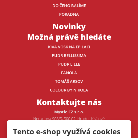
DO ČEHO BALÍME
PORADNA
Novinky
Možná právě hledáte
KIVA VOSK NA EPILACI
PUDR BELLISSIMA
PUDR LILLE
FANOLA
TOMÁŠ ARSOV
COLOUR BY NIKOLA
Kontaktujte nás
Mystic.CZ s.r.o.
Nerudova 908/5, 500 02, Hradec Králové
Tento e-shop využívá cookies
Tel.: +420 605 507 706
E-mail:
VOJTA@MYSTIC.CZ