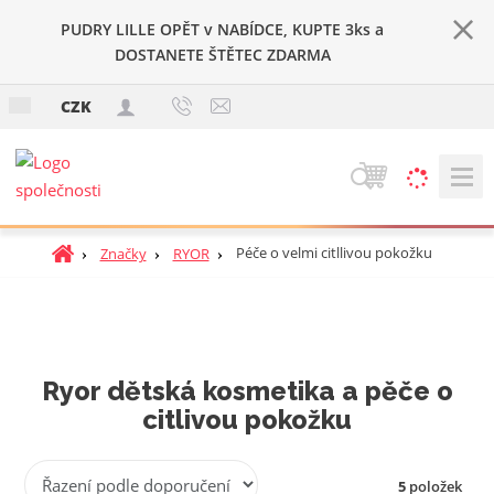
PUDRY LILLE OPĚT v NABÍDCE, KUPTE 3ks a
DOSTANETE ŠTĚTEC ZDARMA
c
CZK
z
V
y
h
Ú
Péče o velmi citllivou pokožku
Značky
RYOR
l
v
e
o
d
d
a
n
t
í
Ryor dětská kosmetika a pěče o
s
citlivou pokožku
t
r
a
Ř
5
položek
n