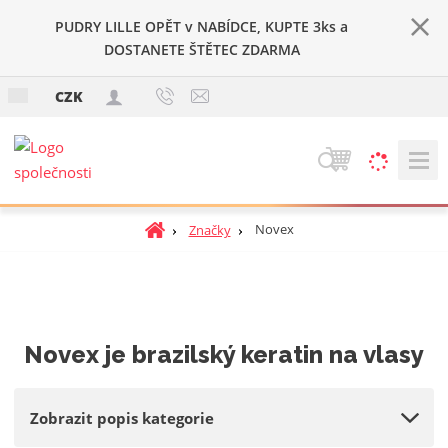
PUDRY LILLE OPĚT v NABÍDCE, KUPTE 3ks a
DOSTANETE ŠTĚTEC ZDARMA
c
CZK
z
V
y
h
Ú
Novex
Značky
l
v
e
o
d
d
a
n
t
í
Novex je brazilský keratin na vlasy
s
t
r
Zobrazit popis kategorie
a
n