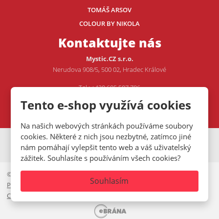
TOMÁŠ ARSOV
COLOUR BY NIKOLA
Kontaktujte nás
Mystic.CZ s.r.o.
Nerudova 908/5, 500 02, Hradec Králové
Tel.: +420 605 507 706
E-mail:
VOJTA@MYSTIC.CZ
Tento e-shop využívá cookies
Na našich webových stránkách používáme soubory
cookies. Některé z nich jsou nezbytné, zatímco jiné
VISA
MasterCard
Maestro
nám pomáhají vylepšit tento web a váš uživatelský
zážitek. Souhlasíte s používáním všech cookies?
© 2026, Mystic.CZ s.r.o.
Souhlasím
Prohlášení o přístupnosti
|
Ochrana osobních údajů
|
Mapa stránek
|
Cookies lišta