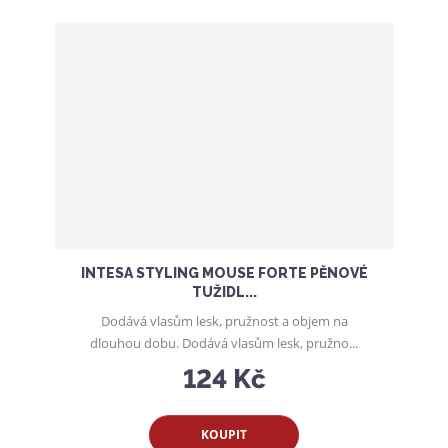
e
a
n
í
p
r
o
d
u
k
t
ů
INTESA STYLING MOUSE FORTE PĚNOVÉ
TUŽIDL...
Dodává vlasům lesk, pružnost a objem na
dlouhou dobu. Dodává vlasům lesk, pružno...
124 Kč
KOUPIT