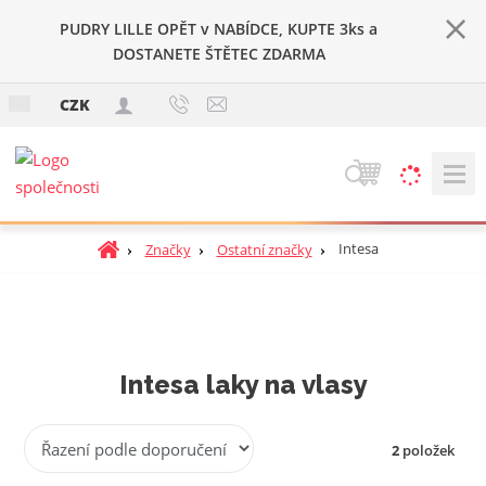
PUDRY LILLE OPĚT v NABÍDCE, KUPTE 3ks a
DOSTANETE ŠTĚTEC ZDARMA
c
CZK
z
V
y
h
Ú
Intesa
Značky
Ostatní značky
l
v
e
o
d
d
a
n
t
í
Intesa laky na vlasy
s
t
Ř
r
2
položek
a
a
z
n