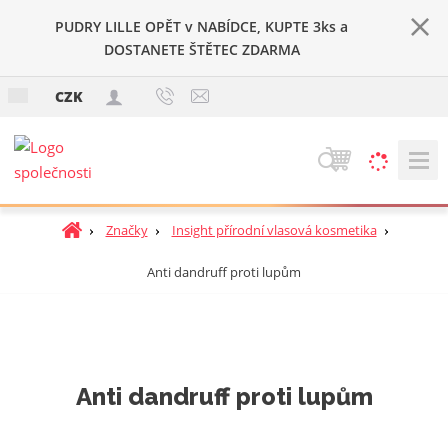
PUDRY LILLE OPĚT v NABÍDCE, KUPTE 3ks a
DOSTANETE ŠTĚTEC ZDARMA
c
CZK
z
V
y
h
Ú
Značky
Insight přírodní vlasová kosmetika
l
v
e
Anti dandruff proti lupům
o
d
d
a
n
t
í
s
t
Anti dandruff proti lupům
r
a
n