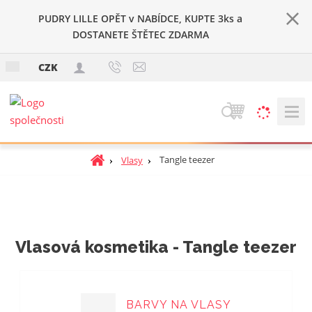
PUDRY LILLE OPĚT v NABÍDCE, KUPTE 3ks a
DOSTANETE ŠTĚTEC ZDARMA
c
CZK
z
V
y
h
Ú
Tangle teezer
Vlasy
l
v
e
o
d
d
a
n
t
í
Vlasová kosmetika - Tangle teezer
s
t
r
a
BARVY NA VLASY
n