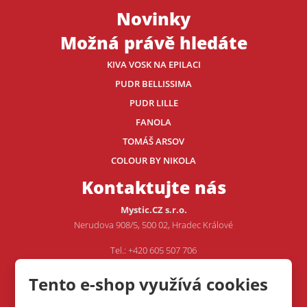
Novinky
Možná právě hledáte
KIVA VOSK NA EPILACI
PUDR BELLISSIMA
PUDR LILLE
FANOLA
TOMÁŠ ARSOV
COLOUR BY NIKOLA
Kontaktujte nás
Mystic.CZ s.r.o.
Nerudova 908/5, 500 02, Hradec Králové
Tel.: +420 605 507 706
E-mail:
VOJTA@MYSTIC.CZ
Tento e-shop využívá cookies