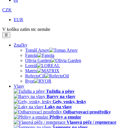
en
CZK
EUR
V košíku zatím nic nemáte
☰
Značky
Tomáš Arsov
Fanola
Olivia Garden
Loreál
Matrix
RefectoCil
Ryor
Vlasy
Tužidla a pěny
Barvy na vlasy
Gely, vosky, lesky
Laky na vlasy
Odbarvovací prostředky
Přelivy a emulze
Vlasová péče / regenerace
Šampony na vlasy