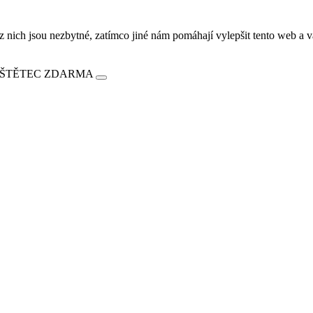
ich jsou nezbytné, zatímco jiné nám pomáhají vylepšit tento web a vá
E ŠTĚTEC ZDARMA