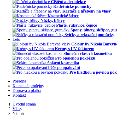
Čištění a dezinfekce
Kadeřnické pomůcky
Kartáče a hřebeny na vlasy
Kosmetické štětce
Nůžky, břitvy
Pláště, rukavice, čepice
Spony, pinety, skřipce, g
Svíčky a relaxační pomůcky
Léto
Colour by Nikola Barevné
Krémy s UV faktorem
Sluneční vlasová kosmetika
Pro opálenou pokožku
Solární kosmetika
Péče po opalování
Pro hladkou a pevnou po
Poradna
Kamenné prodejny
Doprava a platba
Kontakt
Úvodní strana
Vlasy
Niamh