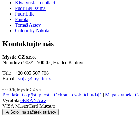
Kiva vosk na epilaci
Pudr Bellissima
Pudr Lille
Fanola
Tomáš Arsov
Colour by Nikola
Kontaktujte nás
Mystic.CZ s.r.o.
Nerudova 908/5, 500 02, Hradec Králové
Tel.: +420 605 507 706
E-mail:
vojta@mystic.cz
© 2026, Mystic.CZ s.r.o.
Prohlášení o přístupnosti
|
Ochrana osobních údajů
|
Mapa stránek
|
Co
Vyrobila
eBRÁNA.cz
VISA
MasterCard
Maestro
Scroll na začátek stránky