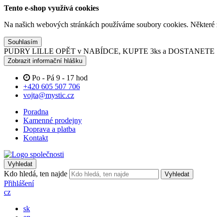
Tento e-shop využívá cookies
Na našich webových stránkách používáme soubory cookies. Některé z n
Souhlasím
PUDRY LILLE OPĚT v NABÍDCE, KUPTE 3ks a DOSTANET
Zobrazit informační hlášku
Po - Pá 9 - 17 hod
+420 605 507 706
vojta@mystic.cz
Poradna
Kamenné prodejny
Doprava a platba
Kontakt
Vyhledat
Kdo hledá, ten najde
Vyhledat
Přihlášení
cz
sk