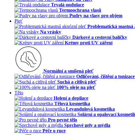
Trvalá ondulace
Termoochrana vlasů
Pudry na vlasy pro objem
Pleť
Problematická mastná 
Na vrásky
Dárkové a cestovní balíčky
Krémy proti UV záření
Normální a smíšená pleť
Odličování, čištění a tonizace
Suchá a citlivá pleť
100% oleje na pleť
Tělo
Holení a depilace
Tělová kosmetika
Levandulová kosmetika
Solární a opalovací kosmeti
Pro pevné tělo
Sprchové gely a mýdla
Péče o ruce