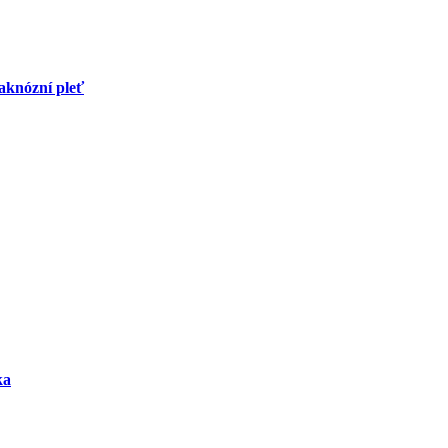
aknózní pleť
ka