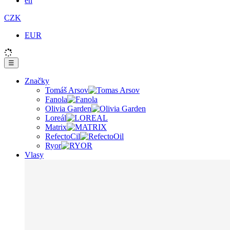
en
CZK
EUR
☰
Značky
Tomáš Arsov
Fanola
Olivia Garden
Loreál
Matrix
RefectoCil
Ryor
Vlasy