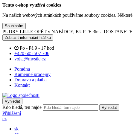
Tento e-shop využívá cookies
Na našich webových stránkách používáme soubory cookies. Některé z n
Souhlasím
PUDRY LILLE OPĚT v NABÍDCE, KUPTE 3ks a DOSTANET
Zobrazit informační hlášku
Po - Pá 9 - 17 hod
+420 605 507 706
vojta@mystic.cz
Poradna
Kamenné prodejny
Doprava a platba
Kontakt
Vyhledat
Kdo hledá, ten najde
Vyhledat
Přihlášení
cz
sk