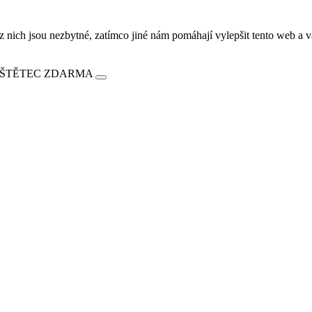
ich jsou nezbytné, zatímco jiné nám pomáhají vylepšit tento web a vá
E ŠTĚTEC ZDARMA