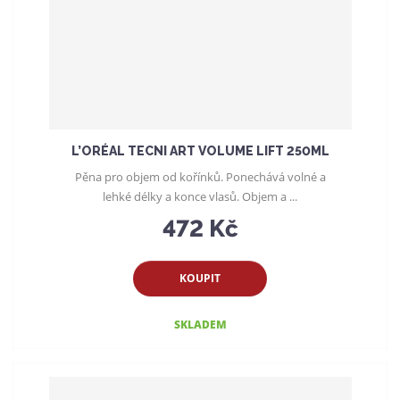
r
o
d
u
k
t
ů
L’ORÉAL TECNI ART VOLUME LIFT 250ML
Pěna pro objem od kořínků. Ponechává volné a
lehké délky a konce vlasů. Objem a ...
472 Kč
KOUPIT
SKLADEM