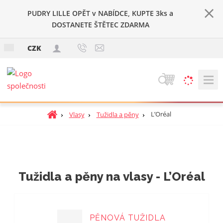
PUDRY LILLE OPĚT v NABÍDCE, KUPTE 3ks a
DOSTANETE ŠTĚTEC ZDARMA
c
CZK
z
V
y
h
Ú
L’Oréal
Vlasy
Tužidla a pěny
l
v
e
o
d
d
a
n
t
í
Tužidla a pěny na vlasy - L’Oréal
s
t
r
a
PĚNOVÁ TUŽIDLA
n