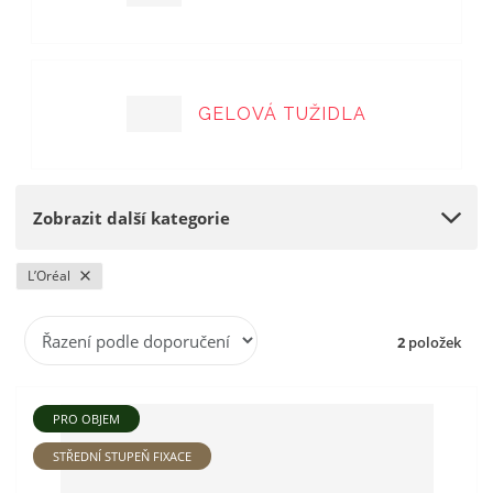
a
GELOVÁ TUŽIDLA
Zobrazit další kategorie
L’Oréal
Ř
2
položek
a
z
e
PRO OBJEM
n
í
STŘEDNÍ STUPEŇ FIXACE
p