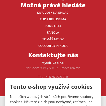
Možná právě hledáte
KIVA VOSK NA EPILACI
PUDR BELLISSIMA
PUDR LILLE
FANOLA
TOMÁŠ ARSOV
COLOUR BY NIKOLA
Kontaktujte nás
Mystic.CZ s.r.o.
Nerudova 908/5, 500 02, Hradec Králové
Tel.: +420 605 507 706
E-mail:
VOJTA@MYSTIC.CZ
Tento e-shop využívá cookies
Na našich webových stránkách používáme soubory
cookies. Některé z nich jsou nezbytné, zatímco jiné
VISA
MasterCard
Maestro