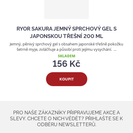
RYOR SAKURA JEMNÝ SPRCHOVÝ GEL S
JAPONSKOU TŘEŠNÍ 200 ML
Jemný, pěnivý sprchový gel s obsahem japonské třešně pokožku
šetrně myje, zvláčňuje a působí proti jejímu vysychání. ...
SKLADEM
156 Kč
KOUPIT
PRO NAŠE ZÁKAZNÍKY PŘIPRAVUJEME AKCE A
SLEVY. CHCETE O NICH VĚDĚT? PŘIHLAŠTE SE K
ODBĚRU NEWSLETTERŮ.