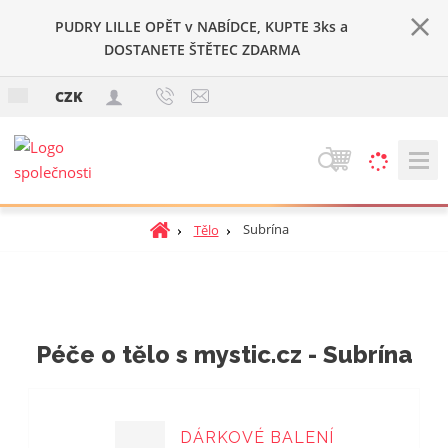
PUDRY LILLE OPĚT v NABÍDCE, KUPTE 3ks a
DOSTANETE ŠTĚTEC ZDARMA
c
CZK
z
V
y
h
Ú
Subrína
Tělo
l
v
e
o
d
d
a
n
t
í
Péče o tělo s mystic.cz - Subrína
s
t
r
a
DÁRKOVÉ BALENÍ
n