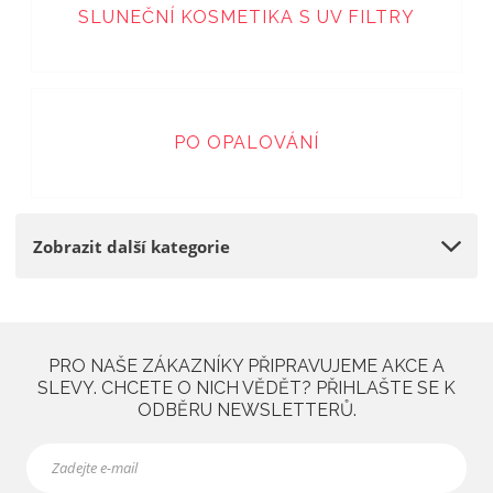
SLUNEČNÍ KOSMETIKA S UV FILTRY
a
PO OPALOVÁNÍ
Zobrazit další kategorie
PRO NAŠE ZÁKAZNÍKY PŘIPRAVUJEME AKCE A
SLEVY. CHCETE O NICH VĚDĚT? PŘIHLAŠTE SE K
ODBĚRU NEWSLETTERŮ.