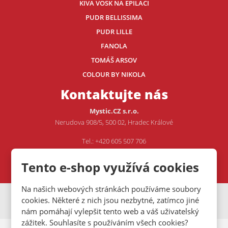
KIVA VOSK NA EPILACI
PUDR BELLISSIMA
PUDR LILLE
FANOLA
TOMÁŠ ARSOV
COLOUR BY NIKOLA
Kontaktujte nás
Mystic.CZ s.r.o.
Nerudova 908/5, 500 02, Hradec Králové
Tel.: +420 605 507 706
E-mail:
VOJTA@MYSTIC.CZ
Tento e-shop využívá cookies
Na našich webových stránkách používáme soubory
VISA
MasterCard
Maestro
cookies. Některé z nich jsou nezbytné, zatímco jiné
nám pomáhají vylepšit tento web a váš uživatelský
zážitek. Souhlasíte s používáním všech cookies?