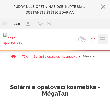
PUDRY LILLE OPĚT v NABÍDCE, KUPTE 3ks a
DOSTANETE ŠTĚTEC ZDARMA
c
CZK
z
V
y
h
Ú
MégaTan
Tělo
Solární a opalovací kosmetika
l
v
e
o
d
d
a
n
t
í
Solární a opalovací kosmetika -
s
MégaTan
t
r
a
n