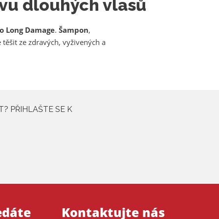
vu dlouhých vlasů
o Long Damage
.
Šampon
,
těšit ze zdravých, vyživených a
T? PŘIHLAŠTE SE K
edáte
Kontaktujte nás