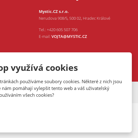
Mystic.CZ s.r.o.
Nerudova 908/5, 500 02, Hradec Králové
Tel.: +420 605 507 706
E-mail:
VOJTA@MYSTIC.CZ
op využívá cookies
tránkách používáme soubory cookies. Některé z nich jsou
é nám pomáhají vylepšit tento web a váš uživatelský
 používáním všech cookies?