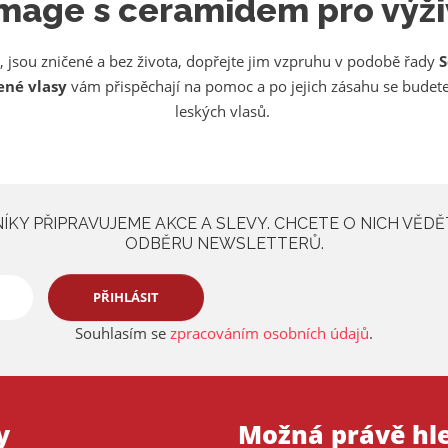
amage s ceramidem pro výži
 jsou zničené a bez života, dopřejte jim vzpruhu v podobě řady
S
ené vlasy
vám přispěchají na pomoc a po jejich zásahu se budete 
leských vlasů.
KY PŘIPRAVUJEME AKCE A SLEVY. CHCETE O NICH VĚDĚ
ODBĚRU NEWSLETTERŮ.
PŘIHLÁSIT
Souhlasím se
zpracováním osobních údajů
.
y
Možná právě hl