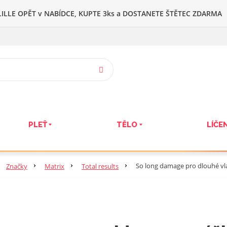
ILLE OPĚT v NABÍDCE, KUPTE 3ks a DOSTANETE ŠTĚTEC ZDARMA
VYHLEDAT
PLEŤ
TĚLO
LÍČEN
So long damage pro dlouhé vl
Značky
Matrix
Total results