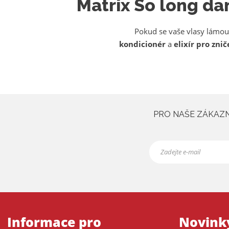
Matrix So long d
d
s
e
t
r
Pokud se vaše vlasy lámou,
a
kondicionér
a
elixír
pro znič
n
a
PRO NAŠE ZÁKAZNÍ
Informace pro
Novink