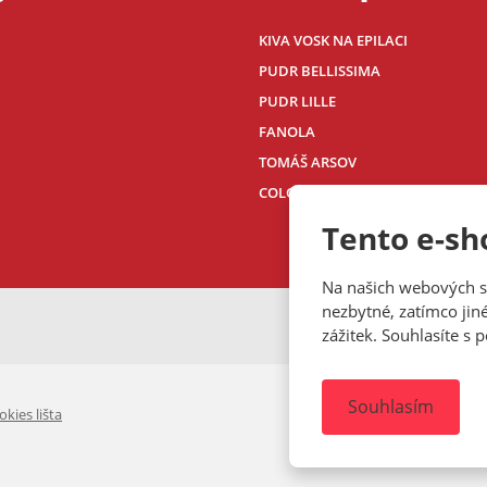
KIVA VOSK NA EPILACI
PUDR BELLISSIMA
PUDR LILLE
FANOLA
TOMÁŠ ARSOV
COLOUR BY NIKOLA
Tento e-sh
Na našich webových s
nezbytné, zatímco jin
VISA
MasterCard
Maestro
zážitek. Souhlasíte s
Souhlasím
okies lišta