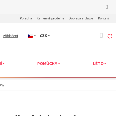
Poradna
Kamenné prodejny
Doprava a platba
Kontakt
c
CZK
Přihlášení
z
Í
POMŮCKY
LÉTO
asy