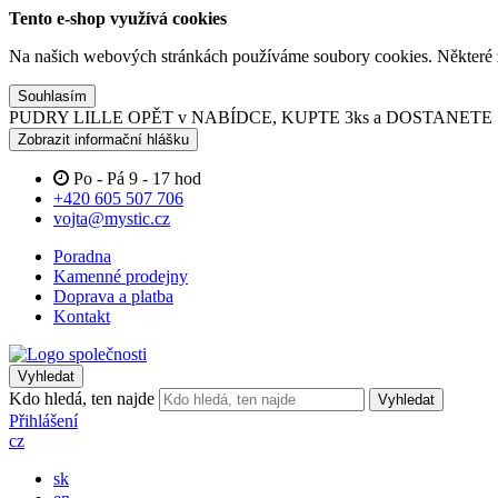
Tento e-shop využívá cookies
Na našich webových stránkách používáme soubory cookies. Některé z n
Souhlasím
PUDRY LILLE OPĚT v NABÍDCE, KUPTE 3ks a DOSTANET
Zobrazit informační hlášku
Po - Pá 9 - 17 hod
+420 605 507 706
vojta@mystic.cz
Poradna
Kamenné prodejny
Doprava a platba
Kontakt
Vyhledat
Kdo hledá, ten najde
Vyhledat
Přihlášení
cz
sk