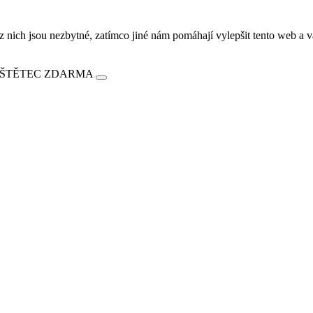
ich jsou nezbytné, zatímco jiné nám pomáhají vylepšit tento web a vá
E ŠTĚTEC ZDARMA