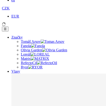
en
CZK
EUR
☰
Značky
Tomáš Arsov
Fanola
Olivia Garden
Loreál
Matrix
RefectoCil
Ryor
Vlasy