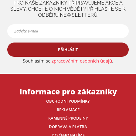
PRO NAŠE ZÁKAZNÍKY PŘIPRAVUJEME AKCE A
a
SLEVY. CHCETE O NICH VĚDĚT? PŘIHLAŠTE SE K
ODBĚRU NEWSLETTERŮ.
PŘIHLÁSIT
Souhlasím se
zpracováním osobních údajů
.
Informace pro zákazníky
OBCHODNÍ PODMÍNKY
REKLAMACE
KAMENNÉ PRODEJNY
DOPRAVA A PLATBA
DO ČEHO BALÍME