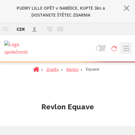
PUDRY LILLE OPĚT v NABÍDCE, KUPTE 3ks a
DOSTANETE ŠTĚTEC ZDARMA
c
CZK
z
V
y
h
Ú
Equave
Značky
Revlon
l
v
e
o
d
d
a
n
t
í
Revlon Equave
s
t
r
a
n