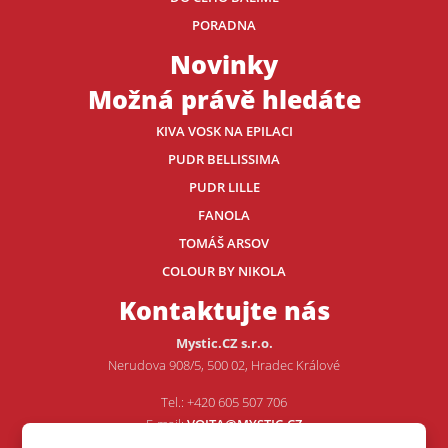
PORADNA
Novinky
Možná právě hledáte
KIVA VOSK NA EPILACI
PUDR BELLISSIMA
PUDR LILLE
FANOLA
TOMÁŠ ARSOV
COLOUR BY NIKOLA
Kontaktujte nás
Mystic.CZ s.r.o.
Nerudova 908/5, 500 02, Hradec Králové
Tel.: +420 605 507 706
E-mail:
VOJTA@MYSTIC.CZ