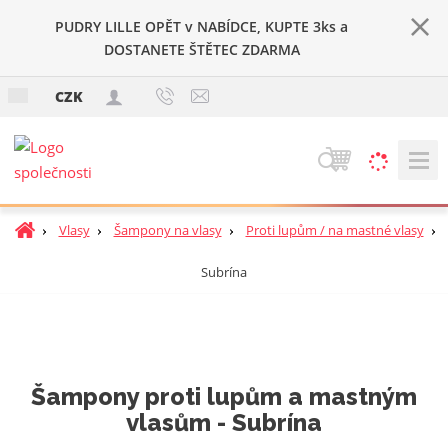
PUDRY LILLE OPĚT v NABÍDCE, KUPTE 3ks a
DOSTANETE ŠTĚTEC ZDARMA
c
CZK
z
V
y
h
Ú
Vlasy
Šampony na vlasy
Proti lupům / na mastné vlasy
l
v
e
Subrína
o
d
d
a
n
t
í
s
t
Šampony proti lupům a mastným
r
vlasům - Subrína
a
n