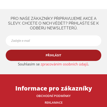
a
PRO NAŠE ZÁKAZNÍKY PŘIPRAVUJEME AKCE A
SLEVY. CHCETE O NICH VĚDĚT? PŘIHLAŠTE SE K
ODBĚRU NEWSLETTERŮ.
PŘIHLÁSIT
Souhlasím se
zpracováním osobních údajů
.
Informace pro zákazníky
OBCHODNÍ PODMÍNKY
REKLAMACE