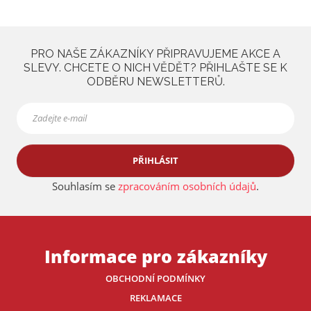
a
PRO NAŠE ZÁKAZNÍKY PŘIPRAVUJEME AKCE A
SLEVY. CHCETE O NICH VĚDĚT? PŘIHLAŠTE SE K
ODBĚRU NEWSLETTERŮ.
PŘIHLÁSIT
Souhlasím se
zpracováním osobních údajů
.
Informace pro zákazníky
OBCHODNÍ PODMÍNKY
REKLAMACE