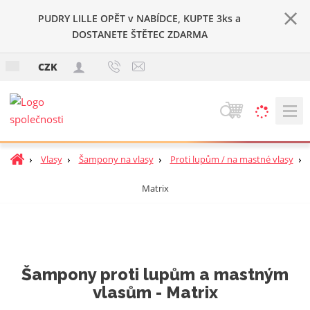
PUDRY LILLE OPĚT v NABÍDCE, KUPTE 3ks a
DOSTANETE ŠTĚTEC ZDARMA
c
CZK
z
V
y
h
Ú
Vlasy
Šampony na vlasy
Proti lupům / na mastné vlasy
l
v
e
Matrix
o
d
d
a
n
t
í
s
t
Šampony proti lupům a mastným
r
vlasům - Matrix
a
n