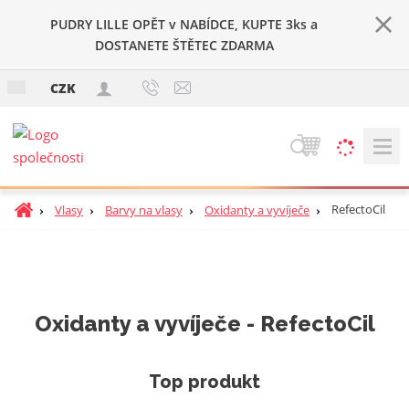
PUDRY LILLE OPĚT v NABÍDCE, KUPTE 3ks a
DOSTANETE ŠTĚTEC ZDARMA
c
CZK
z
V
y
h
Ú
RefectoCil
Vlasy
Barvy na vlasy
Oxidanty a vyvíječe
l
v
e
o
d
d
a
n
t
í
Oxidanty a vyvíječe - RefectoCil
s
t
r
Top produkt
a
n