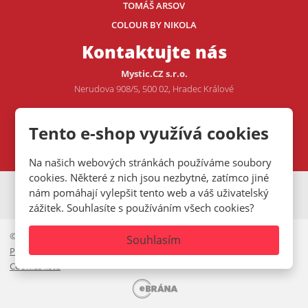
TOMÁŠ ARSOV
COLOUR BY NIKOLA
Kontaktujte nás
Mystic.CZ s.r.o.
Nerudova 908/5, 500 02, Hradec Králové
Tel.: +420 605 507 706
Tento e-shop využívá cookies
E-mail:
VOJTA@MYSTIC.CZ
Na našich webových stránkách používáme soubory
cookies. Některé z nich jsou nezbytné, zatímco jiné
nám pomáhají vylepšit tento web a váš uživatelský
VISA
MasterCard
Maestro
zážitek. Souhlasíte s používáním všech cookies?
© 2026, Mystic.CZ s.r.o.
Souhlasím
Prohlášení o přístupnosti
|
Ochrana osobních údajů
|
Mapa stránek
|
Cookies lišta