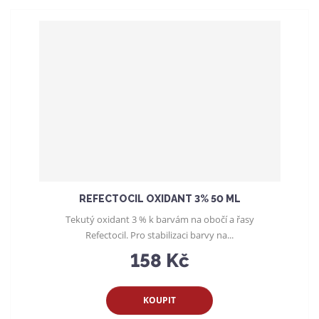
z
e
n
í
p
r
o
d
u
k
t
ů
REFECTOCIL OXIDANT 3% 50 ML
Tekutý oxidant 3 % k barvám na obočí a řasy
Refectocil. Pro stabilizaci barvy na...
158 Kč
KOUPIT