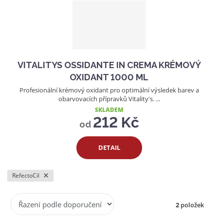
a
VITALITYS OSSIDANTE IN CREMA KRÉMOVÝ
OXIDANT 1000 ML
Profesionální krémový oxidant pro optimální výsledek barev a
obarvovacích přípravků Vitality's. ...
SKLADEM
212 Kč
od
DETAIL
RefectoCil
Ř
2
položek
a