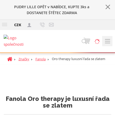
PUDRY LILLE OPĚT v NABÍDCE, KUPTE 3ks a
DOSTANETE ŠTĚTEC ZDARMA
c
CZK
z
V
y
h
Ú
Oro therapy luxusní řada se zlatem
Značky
Fanola
l
v
e
o
d
d
a
n
t
í
s
Fanola Oro therapy je luxusní řada
t
r
se zlatem
a
n