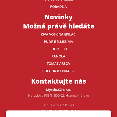
PORADNA
Novinky
Možná právě hledáte
KIVA VOSK NA EPILACI
PUDR BELLISSIMA
PUDR LILLE
FANOLA
TOMÁŠ ARSOV
COLOUR BY NIKOLA
Kontaktujte nás
Mystic.CZ s.r.o.
Nerudova 908/5, 500 02, Hradec Králové
Tel.: +420 605 507 706
E-mail:
VOJTA@MYSTIC.CZ