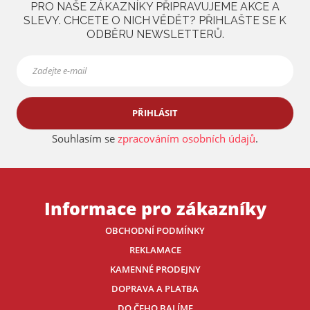
PRO NAŠE ZÁKAZNÍKY PŘIPRAVUJEME AKCE A
a
SLEVY. CHCETE O NICH VĚDĚT? PŘIHLAŠTE SE K
ODBĚRU NEWSLETTERŮ.
PŘIHLÁSIT
Souhlasím se
zpracováním osobních údajů
.
Informace pro zákazníky
OBCHODNÍ PODMÍNKY
REKLAMACE
KAMENNÉ PRODEJNY
DOPRAVA A PLATBA
DO ČEHO BALÍME