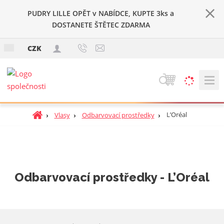
PUDRY LILLE OPĚT v NABÍDCE, KUPTE 3ks a
DOSTANETE ŠTĚTEC ZDARMA
c
CZK
z
V
y
h
Ú
L’Oréal
Vlasy
Odbarvovací prostředky
l
v
e
o
d
d
a
n
t
í
Odbarvovací prostředky - L’Oréal
s
t
r
a
n