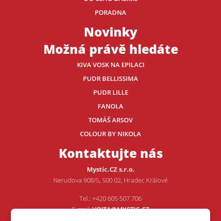
PORADNA
Novinky
Možná právě hledáte
KIVA VOSK NA EPILACI
PUDR BELLISSIMA
PUDR LILLE
FANOLA
TOMÁŠ ARSOV
COLOUR BY NIKOLA
Kontaktujte nás
Mystic.CZ s.r.o.
Nerudova 908/5, 500 02, Hradec Králové
Tel.: +420 605 507 706
E-mail:
VOJTA@MYSTIC.CZ