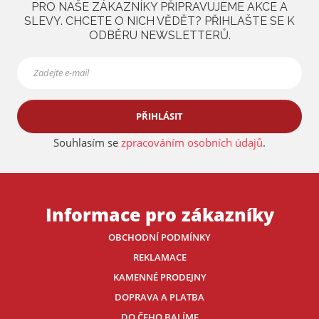
PRO NAŠE ZÁKAZNÍKY PŘIPRAVUJEME AKCE A
a
SLEVY. CHCETE O NICH VĚDĚT? PŘIHLAŠTE SE K
ODBĚRU NEWSLETTERŮ.
PŘIHLÁSIT
Souhlasím se
zpracováním osobních údajů
.
Informace pro zákazníky
OBCHODNÍ PODMÍNKY
REKLAMACE
KAMENNÉ PRODEJNY
DOPRAVA A PLATBA
DO ČEHO BALÍME