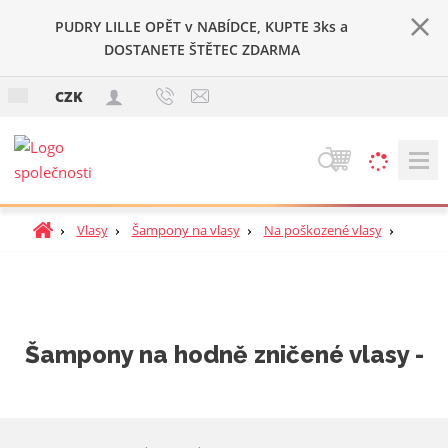
PUDRY LILLE OPĚT v NABÍDCE, KUPTE 3ks a
DOSTANETE ŠTĚTEC ZDARMA
c
CZK
z
V
y
h
Ú
Vlasy
Šampony na vlasy
Na poškozené vlasy
l
v
e
o
d
d
a
n
t
í
Šampony na hodně zničené vlasy -
s
t
r
a
n