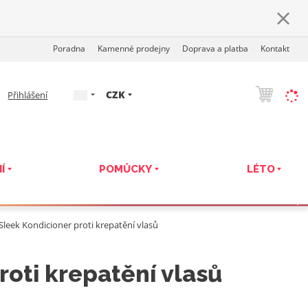
Poradna
Kamenné prodejny
Doprava a platba
Kontakt
c
CZK
Přihlášení
z
Í
POMŮCKY
LÉTO
Sleek Kondicioner proti krepatění vlasů
roti krepatění vlasů