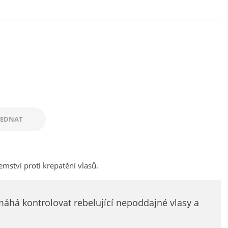
JEDNAT
mství proti krepatění vlasů.
á kontrolovat rebelující nepoddajné vlasy a