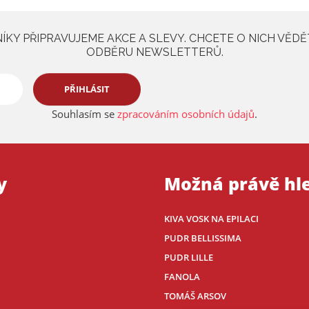
KY PŘIPRAVUJEME AKCE A SLEVY. CHCETE O NICH VĚDĚ
ODBĚRU NEWSLETTERŮ.
PŘIHLÁSIT
Souhlasím se
zpracováním osobních údajů
.
y
Možná právě hl
KIVA VOSK NA EPILACI
PUDR BELLISSIMA
PUDR LILLE
FANOLA
TOMÁŠ ARSOV