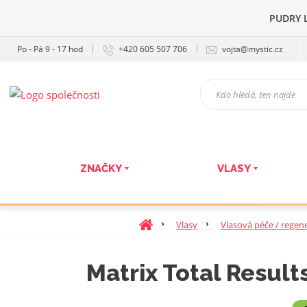
PUDRY L
Po - Pá 9 - 17 hod
+420 605 507 706
vojta@mystic.cz
K
d
o
h
l
e
ZNAČKY
VLASY
d
á
,
t
Ú
Vlasy
Vlasová péče / regen
e
v
n
o
Matrix Total Result
n
d
a
n
j
í