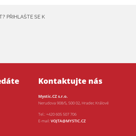
T? PŘIHLAŠTE SE K
edáte
Kontaktujte nás
Mystic.CZ s.r.o.
Nerudova 908/5, 500 02, Hradec Králové
Tel.: +420 605 507 706
E-mail:
VOJTA@MYSTIC.CZ