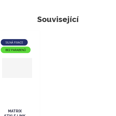
Související
SILNÁ FIXACE
BEZ PARABENŮ
MATRIX
STYLE LINK