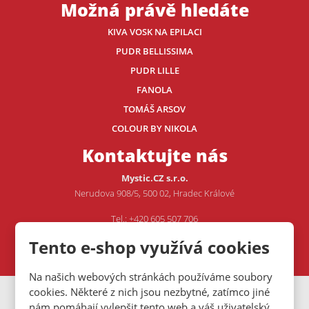
Možná právě hledáte
KIVA VOSK NA EPILACI
PUDR BELLISSIMA
PUDR LILLE
FANOLA
TOMÁŠ ARSOV
COLOUR BY NIKOLA
Kontaktujte nás
Mystic.CZ s.r.o.
Nerudova 908/5, 500 02, Hradec Králové
Tel.: +420 605 507 706
E-mail:
VOJTA@MYSTIC.CZ
Tento e-shop využívá cookies
Na našich webových stránkách používáme soubory
cookies. Některé z nich jsou nezbytné, zatímco jiné
VISA
MasterCard
Maestro
nám pomáhají vylepšit tento web a váš uživatelský