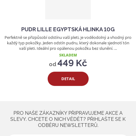
PUDR LILLE EGYPTSKÁ HLINKA 10G
Perfektně se přizpůsobí odstínu vaší pleti, je voděodolný a vhodný pro
každý typ pokožky. Jeden odstín pudru, který dokonale sjednotí tón
vaší pleti. Ideální pro opálenou pokožku bez slunění. ...
SKLADEM
449 Kč
od
DETAIL
PRO NAŠE ZÁKAZNÍKY PŘIPRAVUJEME AKCE A
SLEVY. CHCETE O NICH VĚDĚT? PŘIHLAŠTE SE K
ODBĚRU NEWSLETTERŮ.