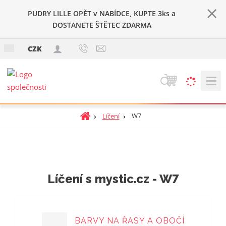
PUDRY LILLE OPĚT v NABÍDCE, KUPTE 3ks a
DOSTANETE ŠTĚTEC ZDARMA
c
CZK
z
V
y
h
Ú
W7
Líčení
l
v
e
o
d
d
a
n
t
í
Líčení s mystic.cz - W7
s
t
r
a
BARVY NA ŘASY A OBOČÍ
n