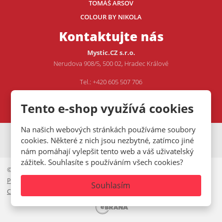
TOMÁŠ ARSOV
COLOUR BY NIKOLA
Kontaktujte nás
Mystic.CZ s.r.o.
Nerudova 908/5, 500 02, Hradec Králové
Tel.: +420 605 507 706
E-mail:
VOJTA@MYSTIC.CZ
Tento e-shop využívá cookies
Na našich webových stránkách používáme soubory
VISA
MasterCard
Maestro
cookies. Některé z nich jsou nezbytné, zatímco jiné
nám pomáhají vylepšit tento web a váš uživatelský
zážitek. Souhlasíte s používáním všech cookies?
© 2026, Mystic.CZ s.r.o.
Prohlášení o přístupnosti
|
Ochrana osobních údajů
|
Mapa stránek
|
Souhlasím
Cookies lišta