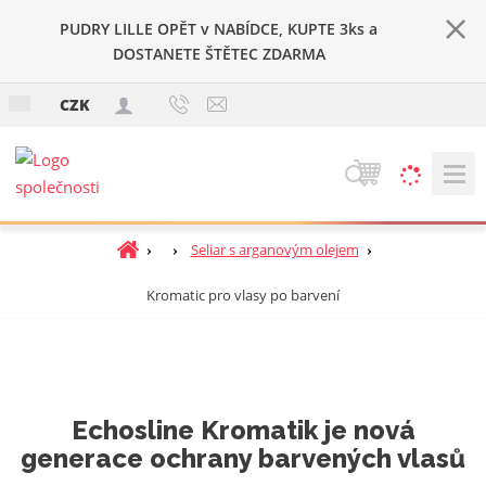
PUDRY LILLE OPĚT v NABÍDCE, KUPTE 3ks a
DOSTANETE ŠTĚTEC ZDARMA
c
CZK
z
V
y
h
Ú
Seliar s arganovým olejem
l
v
e
Kromatic pro vlasy po barvení
o
d
d
a
n
t
í
s
t
Echosline Kromatik je nová
r
generace ochrany barvených vlasů
a
n