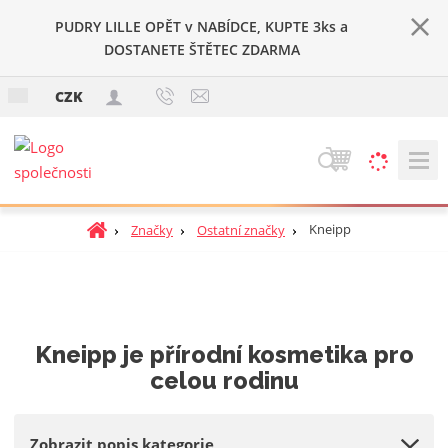
PUDRY LILLE OPĚT v NABÍDCE, KUPTE 3ks a
DOSTANETE ŠTĚTEC ZDARMA
c
CZK
z
V
y
h
Ú
Kneipp
Značky
Ostatní značky
l
v
e
o
d
d
a
n
t
í
Kneipp je přírodní kosmetika pro
s
celou rodinu
t
r
a
Zobrazit popis kategorie
n