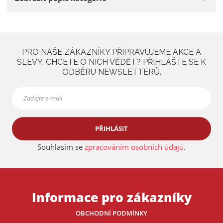
a
PRO NAŠE ZÁKAZNÍKY PŘIPRAVUJEME AKCE A
SLEVY. CHCETE O NICH VĚDĚT? PŘIHLAŠTE SE K
ODBĚRU NEWSLETTERŮ.
PŘIHLÁSIT
Souhlasím se
zpracováním osobních údajů
.
Informace pro zákazníky
OBCHODNÍ PODMÍNKY