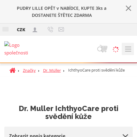
PUDRY LILLE OPĚT v NABÍDCE, KUPTE 3ks a
DOSTANETE ŠTĚTEC ZDARMA
c
CZK
z
V
y
h
Ú
IchthyoCare proti svědění kůže
Značky
Dr. Müller
l
v
e
o
d
d
a
n
t
í
Dr. Muller IchthyoCare proti
s
svědění kůže
t
r
a
Zobrazit popis kategorie
n