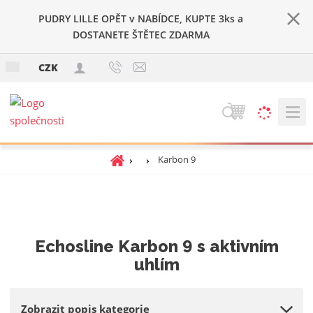
PUDRY LILLE OPĚT v NABÍDCE, KUPTE 3ks a
DOSTANETE ŠTĚTEC ZDARMA
c
CZK
z
V
y
h
Ú
Karbon 9
l
v
e
o
d
d
a
n
t
í
Echosline Karbon 9 s aktivním
s
uhlím
t
r
a
Zobrazit popis kategorie
n