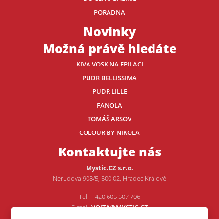
PORADNA
Novinky
Možná právě hledáte
KIVA VOSK NA EPILACI
PUDR BELLISSIMA
PUDR LILLE
FANOLA
TOMÁŠ ARSOV
COLOUR BY NIKOLA
Kontaktujte nás
Mystic.CZ s.r.o.
Nerudova 908/5, 500 02, Hradec Králové
Tel.: +420 605 507 706
E-mail:
VOJTA@MYSTIC.CZ