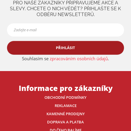
PRO NAŠE ZÁKAZNÍKY PŘIPRAVUJEME AKCE A
a
SLEVY. CHCETE O NICH VĚDĚT? PŘIHLAŠTE SE K
ODBĚRU NEWSLETTERŮ.
PŘIHLÁSIT
Souhlasím se
zpracováním osobních údajů
.
Informace pro zákazníky
OBCHODNÍ PODMÍNKY
REKLAMACE
KAMENNÉ PRODEJNY
DOPRAVA A PLATBA
DO ČEHO BALÍME