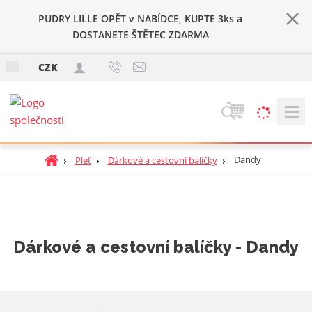
PUDRY LILLE OPĚT v NABÍDCE, KUPTE 3ks a
DOSTANETE ŠTĚTEC ZDARMA
c
CZK
z
V
y
h
Ú
Dandy
Pleť
Dárkové a cestovní balíčky
l
v
e
o
d
d
a
n
t
í
Dárkové a cestovní balíčky - Dandy
s
t
r
a
n