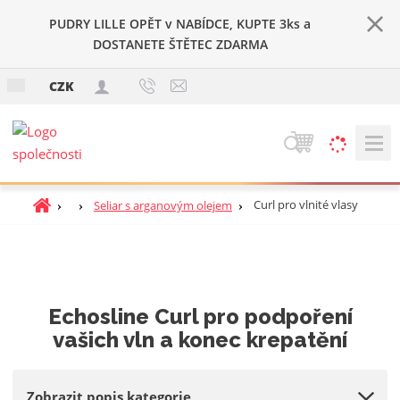
PUDRY LILLE OPĚT v NABÍDCE, KUPTE 3ks a
DOSTANETE ŠTĚTEC ZDARMA
c
CZK
z
V
y
h
Ú
Curl pro vlnité vlasy
Seliar s arganovým olejem
l
v
e
o
d
d
a
n
t
í
Echosline Curl pro podpoření
s
vašich vln a konec krepatění
t
r
a
Zobrazit popis kategorie
n