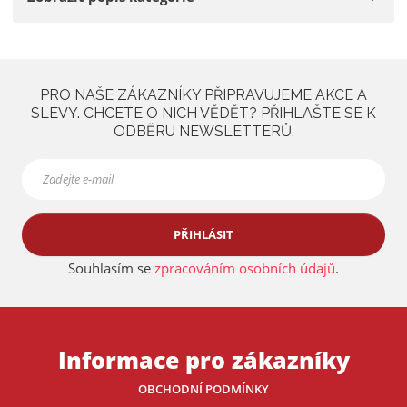
a
PRO NAŠE ZÁKAZNÍKY PŘIPRAVUJEME AKCE A
SLEVY. CHCETE O NICH VĚDĚT? PŘIHLAŠTE SE K
ODBĚRU NEWSLETTERŮ.
PŘIHLÁSIT
Souhlasím se
zpracováním osobních údajů
.
Informace pro zákazníky
OBCHODNÍ PODMÍNKY