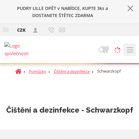
PUDRY LILLE OPĚT v NABÍDCE, KUPTE 3ks a
DOSTANETE ŠTĚTEC ZDARMA
c
CZK
z
V
y
h
Ú
Schwarzkopf
Pomůcky
Čištění a dezinfekce
l
v
e
o
d
d
a
n
t
í
Čištění a dezinfekce - Schwarzkopf
s
t
r
a
n