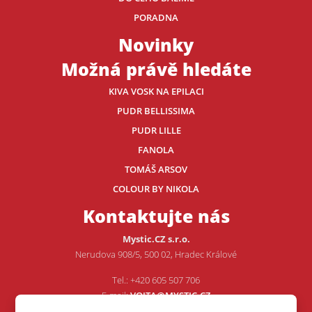
PORADNA
Novinky
Možná právě hledáte
KIVA VOSK NA EPILACI
PUDR BELLISSIMA
PUDR LILLE
FANOLA
TOMÁŠ ARSOV
COLOUR BY NIKOLA
Kontaktujte nás
Mystic.CZ s.r.o.
Nerudova 908/5, 500 02, Hradec Králové
Tel.: +420 605 507 706
E-mail:
VOJTA@MYSTIC.CZ