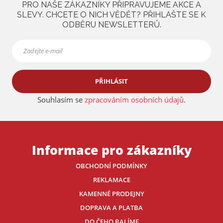
PRO NAŠE ZÁKAZNÍKY PŘIPRAVUJEME AKCE A
a
SLEVY. CHCETE O NICH VĚDĚT? PŘIHLAŠTE SE K
ODBĚRU NEWSLETTERŮ.
PŘIHLÁSIT
Souhlasím se
zpracováním osobních údajů
.
Informace pro zákazníky
OBCHODNÍ PODMÍNKY
REKLAMACE
KAMENNÉ PRODEJNY
DOPRAVA A PLATBA
DO ČEHO BALÍME