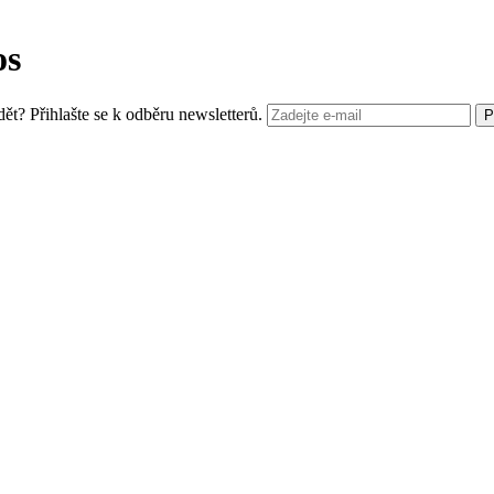
os
? Přihlašte se k odběru newsletterů.
P