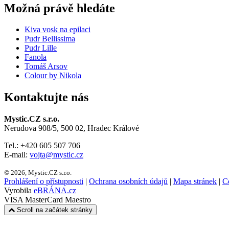
Možná právě hledáte
Kiva vosk na epilaci
Pudr Bellissima
Pudr Lille
Fanola
Tomáš Arsov
Colour by Nikola
Kontaktujte nás
Mystic.CZ s.r.o.
Nerudova 908/5, 500 02, Hradec Králové
Tel.: +420 605 507 706
E-mail:
vojta@mystic.cz
© 2026, Mystic.CZ s.r.o.
Prohlášení o přístupnosti
|
Ochrana osobních údajů
|
Mapa stránek
|
Co
Vyrobila
eBRÁNA.cz
VISA
MasterCard
Maestro
Scroll na začátek stránky