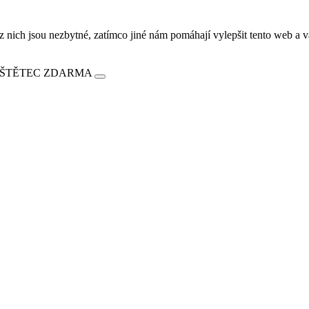
ich jsou nezbytné, zatímco jiné nám pomáhají vylepšit tento web a vá
E ŠTĚTEC ZDARMA