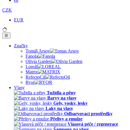
en
CZK
EUR
☰
Značky
Tomáš Arsov
Fanola
Olivia Garden
Loreál
Matrix
RefectoCil
Ryor
Vlasy
Tužidla a pěny
Barvy na vlasy
Gely, vosky, lesky
Laky na vlasy
Odbarvovací prostředky
Přelivy a emulze
Vlasová péče / regenerace
Šampony na vlasy