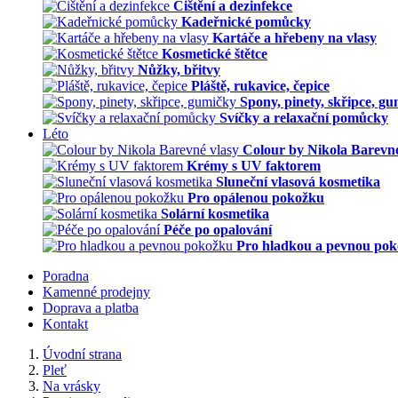
Čištění a dezinfekce
Kadeřnické pomůcky
Kartáče a hřebeny na vlasy
Kosmetické štětce
Nůžky, břitvy
Pláště, rukavice, čepice
Spony, pinety, skřipce, g
Svíčky a relaxační pomůcky
Léto
Colour by Nikola Barevné
Krémy s UV faktorem
Sluneční vlasová kosmetika
Pro opálenou pokožku
Solární kosmetika
Péče po opalování
Pro hladkou a pevnou po
Poradna
Kamenné prodejny
Doprava a platba
Kontakt
Úvodní strana
Pleť
Na vrásky