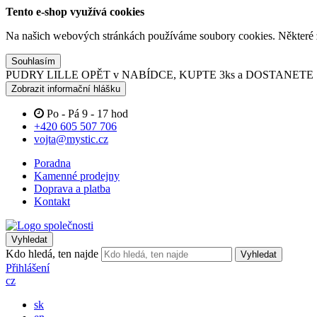
Tento e-shop využívá cookies
Na našich webových stránkách používáme soubory cookies. Některé z n
Souhlasím
PUDRY LILLE OPĚT v NABÍDCE, KUPTE 3ks a DOSTANET
Zobrazit informační hlášku
Po - Pá 9 - 17 hod
+420 605 507 706
vojta@mystic.cz
Poradna
Kamenné prodejny
Doprava a platba
Kontakt
Vyhledat
Kdo hledá, ten najde
Vyhledat
Přihlášení
cz
sk