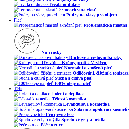
Trvalá ondulace
Termoochrana vlasů
Pudry na vlasy pro objem
Pleť
Problematická mastná 
Na vrásky
Dárkové a cestovní balíčky
Krémy proti UV záření
Normální a smíšená pleť
Odličování, čištění a tonizace
Suchá a citlivá pleť
100% oleje na pleť
Tělo
Holení a depilace
Tělová kosmetika
Levandulová kosmetika
Solární a opalovací kosmeti
Pro pevné tělo
Sprchové gely a mýdla
Péče o ruce