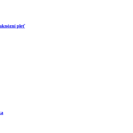
aknózní pleť
ka