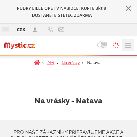
PUDRY LILLE OPĚT v NABÍDCE, KUPTE 3ks a
DOSTANETE ŠTĚTEC ZDARMA
c
CZK
z
V
y
h
Ú
Natava
Pleť
Na vrásky
l
v
e
o
d
d
n
a
í
t
Na vrásky - Natava
s
t
r
a
n
PRO NAŠE ZÁKAZNÍKY PŘIPRAVUJEME AKCE A
a