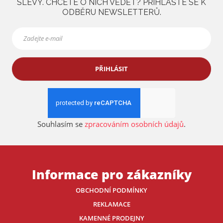
SLEVY. CHCETE O NICH VĚDĚT? PŘIHLAŠTE SE K
ODBĚRU NEWSLETTERŮ.
PŘIHLÁSIT
Souhlasím se
zpracováním osobních údajů
.
Informace pro zákazníky
OBCHODNÍ PODMÍNKY
REKLAMACE
KAMENNÉ PRODEJNY