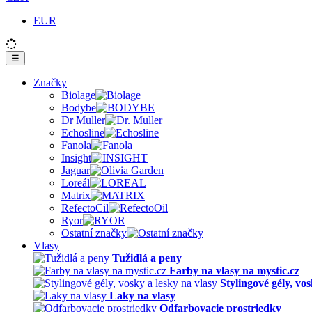
EUR
☰
Značky
Biolage
Bodybe
Dr Muller
Echosline
Fanola
Insight
Jaguar
Loreál
Matrix
RefectoCil
Ryor
Ostatní značky
Vlasy
Tužidlá a peny
Farby na vlasy na mystic.cz
Stylingové gély, vos
Laky na vlasy
Odfarbovacie prostriedky