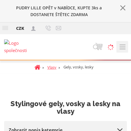
PUDRY LILLE OPĚT v NABÍDCE, KUPTE 3ks a
DOSTANETE ŠTĚTEC ZDARMA
c
CZK
z
V
y
h
Ú
Gely, vosky, lesky
Vlasy
l
v
e
o
d
d
a
n
t
í
Stylingové gely, vosky a lesky na
s
vlasy
t
r
a
Zobrazit popis kategorie
n