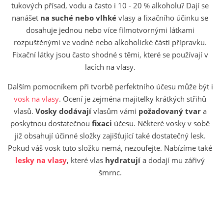
tukových přísad, vodu a často i 10 - 20 % alkoholu? Dají se
nanášet
na
suché nebo vlhké
vlasy a fixačního účinku se
dosahuje jednou nebo více filmotvornými látkami
rozpuštěnými ve vodné nebo alkoholické části přípravku.
Fixační látky jsou často shodné s těmi, které se používají v
lacích na vlasy.
Dalším pomocníkem při tvorbě perfektního účesu může být i
vosk na vlasy
. Ocení je zejména majitelky krátkých střihů
vlasů.
Vosky dodávají
vlasům vámi
požadovaný tvar
a
poskytnou dostatečnou
fixaci
účesu. Některé vosky v sobě
již obsahují účinné složky zajišťující také dostatečný lesk.
Pokud váš vosk tuto složku nemá, nezoufejte. Nabízíme také
lesky na vlasy
, které vlas
hydratují
a dodají mu zářivý
šmrnc.