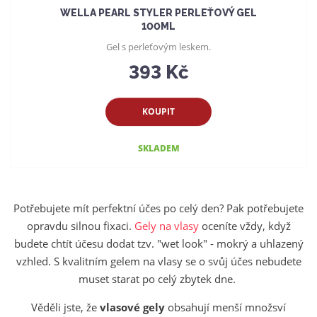
WELLA PEARL STYLER PERLEŤOVÝ GEL
100ML
Gel s perleťovým leskem.
393 Kč
KOUPIT
SKLADEM
Potřebujete mít perfektní účes po celý den? Pak potřebujete
opravdu silnou fixaci.
Gely na vlasy
oceníte vždy, když
budete chtít účesu dodat tzv. "wet look" - mokrý a uhlazený
vzhled. S kvalitním gelem na vlasy se o svůj účes nebudete
muset starat po celý zbytek dne.
Věděli jste, že
v
lasové gely
obsahují menší množsví